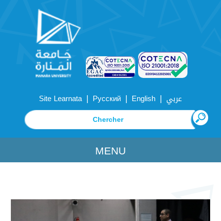
|
|
|
Site Learnata
Русский
English
عربي
MENU