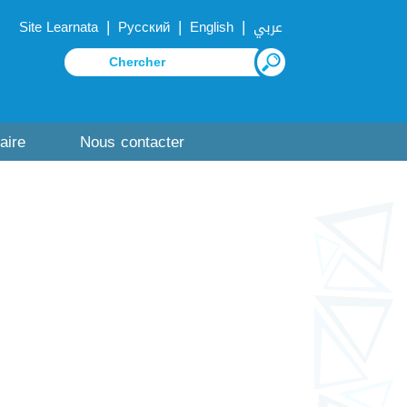
|
|
|
Site Learnata
Русский
English
عربي
aire
Nous contacter