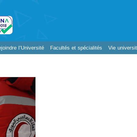
joindre l’Université
Facultés et spécialités
Vie universit