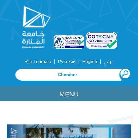
|
|
|
Site Learnata
Русский
English
عربي
MENU