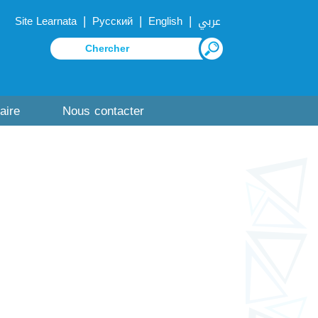
|
|
|
Site Learnata
Русский
English
عربي
aire
Nous contacter