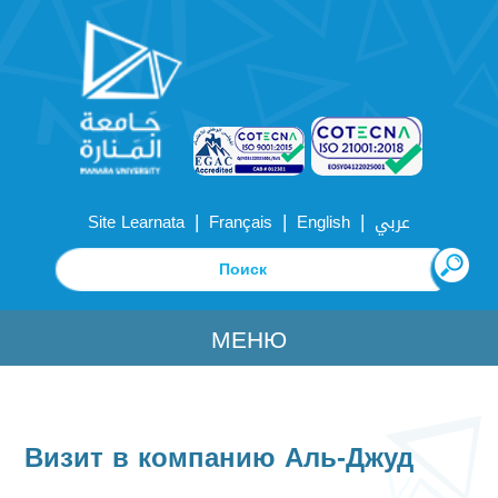
|
|
|
Site Learnata
Français
English
عربي
МЕНЮ
Визит в компанию Аль-Джуд