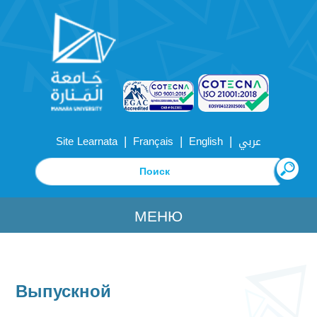
|
|
|
Site Learnata
Français
English
عربي
МЕНЮ
Выпускной