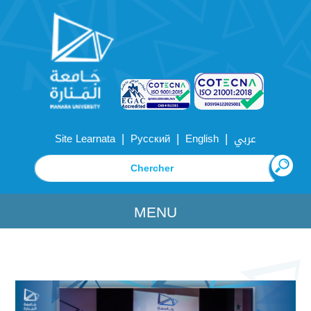
|
|
|
Site Learnata
Русский
English
عربي
MENU