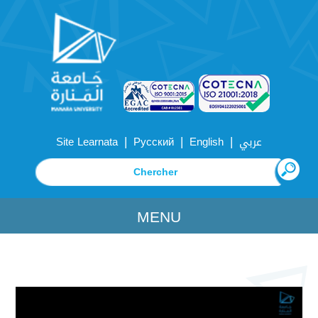
|
|
|
Site Learnata
Русский
English
عربي
MENU