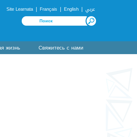
|
|
|
Site Learnata
Français
English
عربي
ая жизнь
Свяжитесь с нами