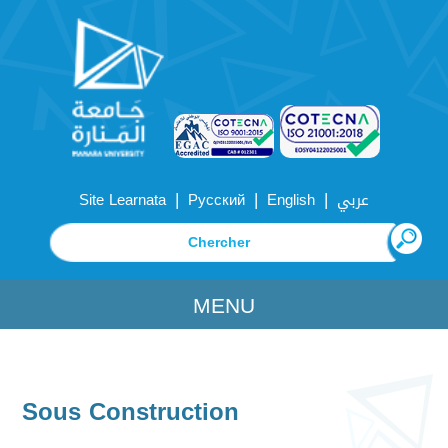
|
|
|
Site Learnata
Русский
English
عربي
MENU
Sous Construction