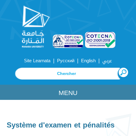
|
|
|
Site Learnata
Русский
English
عربي
MENU
Système d'examen et pénalités