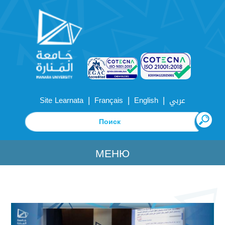
|
|
|
Site Learnata
Français
English
عربي
МЕНЮ