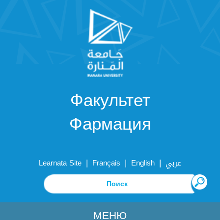
Факультет
Фармация
|
|
|
Learnata Site
Français
English
عربي
МЕНЮ