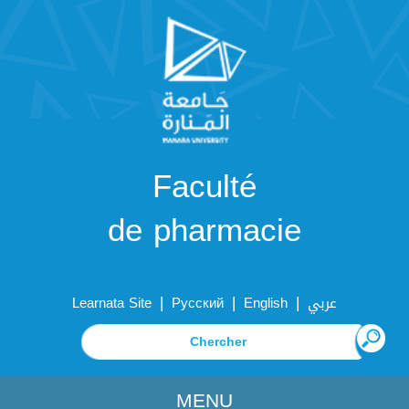
Faculté
de pharmacie
|
|
|
Learnata Site
Русский
English
عربي
MENU