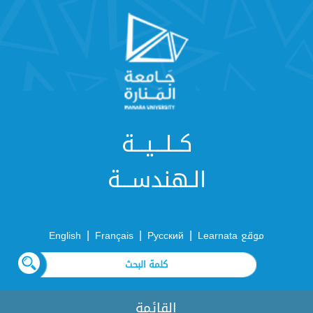
كــلـــيـــة
الـهندســـة
|
|
|
موقع Learnata
Русский
Français
English
القائمة