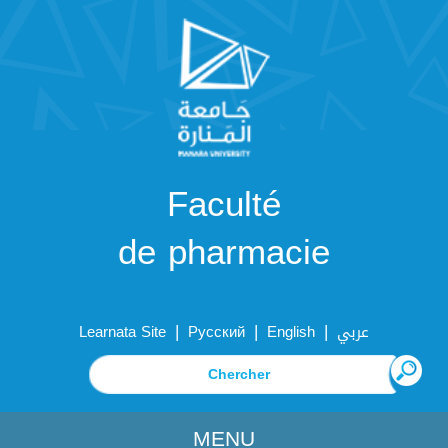
Faculté
de pharmacie
|
|
|
Learnata Site
Русский
English
عربي
MENU